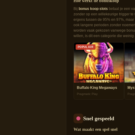
Hoe werkt de bonuskoop
Bij
bonus koop slots
betaal je een va
zonder op een willekeurige trigger t
ergens tussen de 95% en 97%, maar de v
ook langere perioden zonder noemen
worden vaak gekozen vanwege bonusro
willen, is dit een categorie die weinig
POPULAIR
Buffalo King Megaways
Myst
Pragmatic Play
Pragm
Snel gespeeld
Wat maakt een spel snel