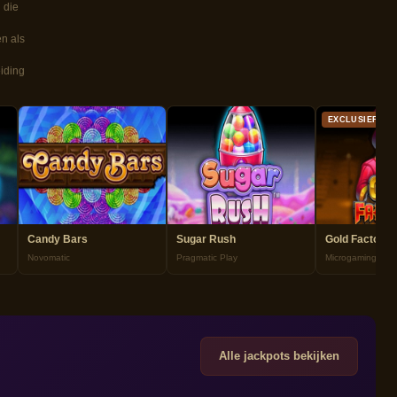
 die
en als
iding
EXCLUSIEF
Candy Bars
Sugar Rush
Gold Factory
Novomatic
Pragmatic Play
Microgaming
Alle jackpots bekijken