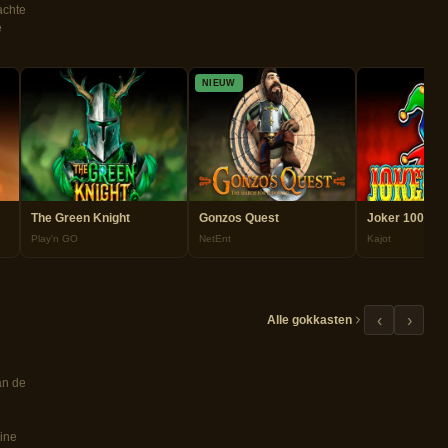
achte
e
NIEUW
The Green Knight
Gonzos Quest
Joker 10000
Play'n GO
NetEnt
Kajot
‹
›
Alle gokkasten
an de
ine