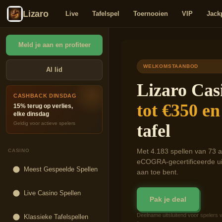
Lizaro
Live
Tafelspel
Toernooien
VIP
Jack
Meld je aan en profiteer
WELKOMSTAANBOD
Al lid
Lizaro Cas
CASHBACK DINSDAG
tot €350 en
15% terug op verlies,
elke dinsdag
Geldig voor actieve spelers
tafel
Met 4.183 spellen van 73 
CASINO
eCOGRA-gecertificeerde uit
Meest Gespeelde Spellen
aan toe bent.
Live Casino Spellen
Pak je deal
Deelname uitsluitend voor spelers 
Klassieke Tafelspellen