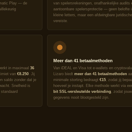
matic Play — de
van spelersrekeningen, onafhankelijke audits 
illekeurig
aantoonbare spelersprotectie — geen belofte 
kleine letters, maar een afdwingbare juridisch
vereiste.
Meer dan 41 betaalmethoden
erkt in maximaal
36
Van iDEAL en Visa tot e-wallets en cryptoval
limiet van
€8.250
. Jij
Lizaro biedt
meer dan 41 betaalmethoden
aa
en saldo zonder dat je
minimale storting bedraagt
€15
, zodat jij bepa
acht. Snelheid is
hoeveel je instapt. Elke methode werkt via e
e standaard
bit SSL-versleutelde verbinding
, zodat jouw
gegevens nooit blootgesteld zijn.