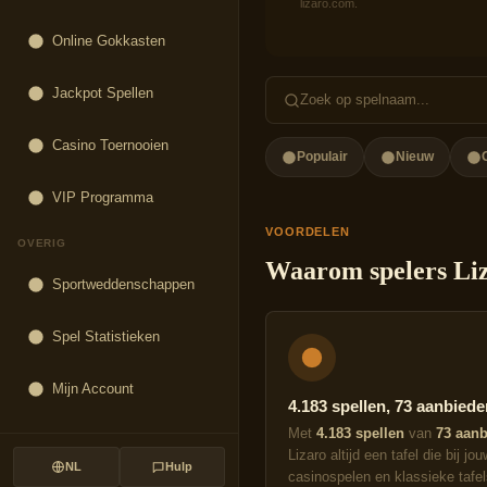
lizaro.com.
Online Gokkasten
Jackpot Spellen
Zoek op spelnaam...
Casino Toernooien
Populair
Nieuw
VIP Programma
VOORDELEN
OVERIG
Waarom spelers Li
Sportweddenschappen
Spel Statistieken
Mijn Account
4.183 spellen, 73 aanbiede
Met
4.183 spellen
van
73 aanb
Lizaro altijd een tafel die bij jou
NL
Hulp
casinospelen en klassieke tafel