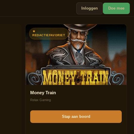
Inloggen
Doe mee
REDACTIEFAVORIET
Money Train
Relax Gaming
Stap aan boord