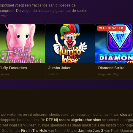
potspel voegt een fractie toe aan dit gedeelde
angroeit. De volgende uitbetaling gaat naar de speler
eikt.
VEEL GESPEELD
Fluffy Favourites
Jumbo Joker
Diamond Strike
Eyecon
Betsoft
Pragmatic Play
ijwel wekelijks en introduceren steeds vaker vernieuwde mechanics — van
cluster
ekoppelde bonusrondes. De
RTP bij recent uitgebrachte slots
schommelt doorga
teit loopt sterk uiteen: rustige speelsessies staan naast titels die inzetten op hoge
n. Spellen als
Fire In The Hole
van Nolimit City of
Jammin Jars 2
van Push Gaming