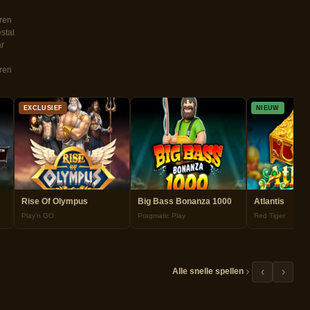
eren
stal
ar
ren
EXCLUSIEF
NIEUW
Rise Of Olympus
Big Bass Bonanza 1000
Atlantis
Play'n GO
Pragmatic Play
Red Tiger
‹
›
Alle snelle spellen